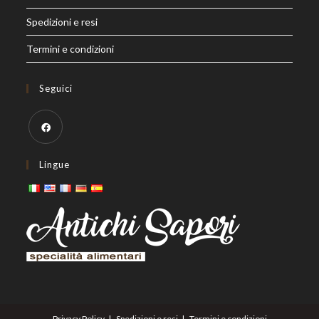
Spedizioni e resi
Termini e condizioni
Seguici
Opens
Lingue
in
a
new
tab
Privacy Policy
Spedizioni e resi
Termini e condizioni