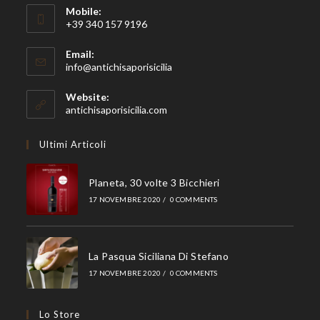
Mobile:
+39 340 157 9196
Email:
Opens
info@antichisaporisicilia
in
your
Website:
application
antichisaporisicilia.com
Ultimi Articoli
Planeta, 30 volte 3 Bicchieri
17 NOVEMBRE 2020
/
0 COMMENTS
La Pasqua Siciliana Di Stefano
17 NOVEMBRE 2020
/
0 COMMENTS
Lo Store