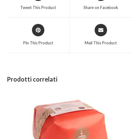
a
a
Tweet This Product
Share on Facebook
new
new
window
window
Opens
Opens
in
in
a
a
Pin This Product
Mail This Product
new
new
window
window
Prodotti correlati