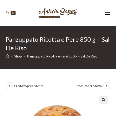
Salta
al
0
contenuto
Panzuppato Ricotta e Pere 850 g – Sal
De Riso
>
Shop
>
Panzuppato Ricotta e Pere 850 g – Sal De Riso
Prodotto precedente
Prossimo prodotto
🔍