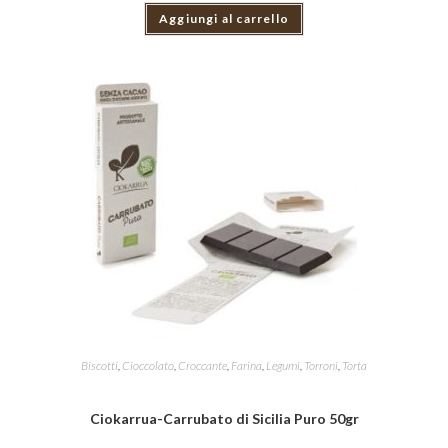
Aggiungi al carrello
Biscotti
,
Cioccolato
,
Croccante
,
Farina
,
Legumi
,
Torroni
,
Torta
Ciokarrua-Carrubato di Sicilia Puro 50gr