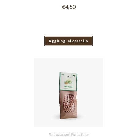
€
4,50
Aggiungi al carrello
Farina
,
Legumi
,
Pasta
,
Salse