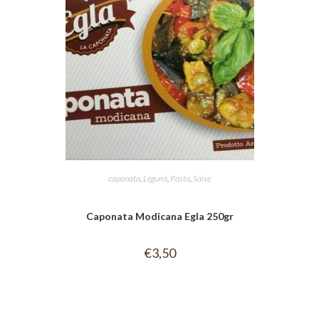
caponata
,
Legumi
,
Pasta
,
Salse
Caponata Modicana Egla 250gr
€
3,50