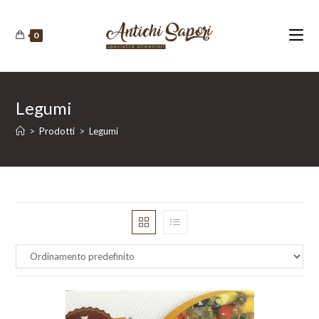
Salta
al
0
contenuto
Legumi
>
Prodotti
>
Legumi