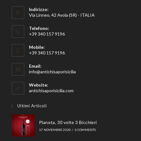
Indirizzo:
Via Linneo, 42 Avola (SR) - ITALIA
Telefono:
+39 340 157 9196
Mobile:
+39 340 157 9196
Email:
Opens
info@antichisaporisicilia
in
your
Website:
application
antichisaporisicilia.com
Ultimi Articoli
Planeta, 30 volte 3 Bicchieri
17 NOVEMBRE 2020
/
0 COMMENTS