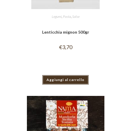
Legumi
,
Pasta
,
Salse
Lenticchia mignon 500gr
€
3,70
Aggiungi al carrello