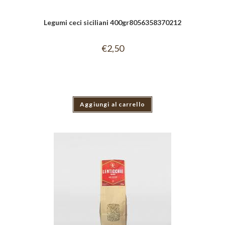
Legumi ceci siciliani 400gr8056358370212
€
2,50
Aggiungi al carrello