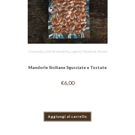
Croccante
,
Latte di mandorla
,
Legumi
,
Mandorle
,
Torroni
Mandorle Siciliane Sgusciate e Tostate
€
6,00
Aggiungi al carrello