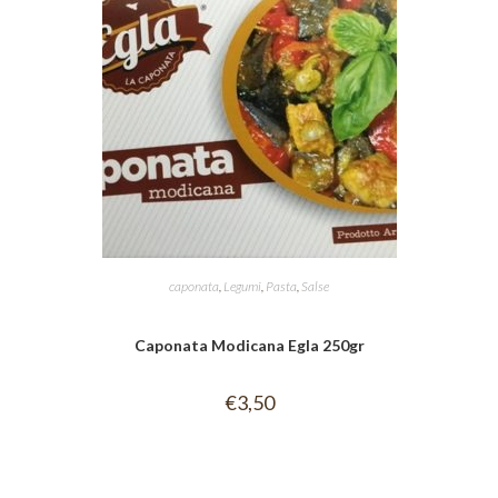
caponata
,
Legumi
,
Pasta
,
Salse
Caponata Modicana Egla 250gr
€
3,50