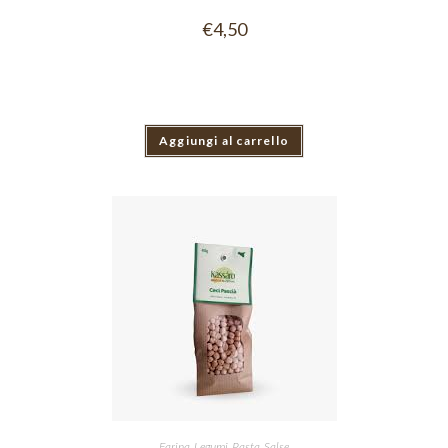
€
4,50
Aggiungi al carrello
Farina
,
Legumi
,
Pasta
,
Salse