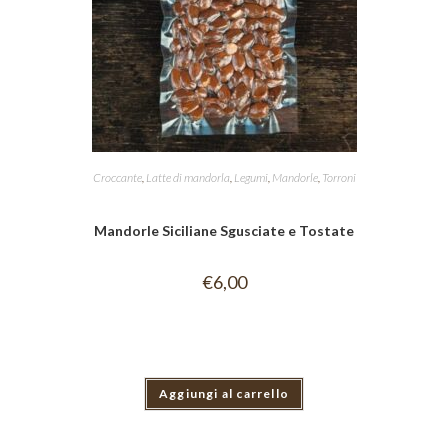
Croccante
,
Latte di mandorla
,
Legumi
,
Mandorle
,
Torroni
Mandorle Siciliane Sgusciate e Tostate
€
6,00
Aggiungi al carrello