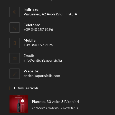
Indirizzo:
Via Linneo, 42 Avola (SR) - ITALIA
Telefono:
+39 340 157 9196
Mobile:
+39 340 157 9196
Email:
Opens
info@antichisaporisicilia
in
your
Website:
application
antichisaporisicilia.com
Ultimi Articoli
Planeta, 30 volte 3 Bicchieri
17 NOVEMBRE 2020
/
0 COMMENTS