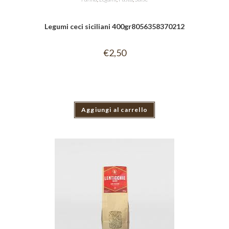
Legumi ceci siciliani 400gr8056358370212
€
2,50
Aggiungi al carrello