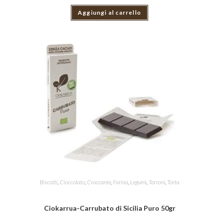
Aggiungi al carrello
Biscotti
,
Cioccolato
,
Croccante
,
Farina
,
Legumi
,
Torroni
,
Torta
Ciokarrua-Carrubato di Sicilia Puro 50gr