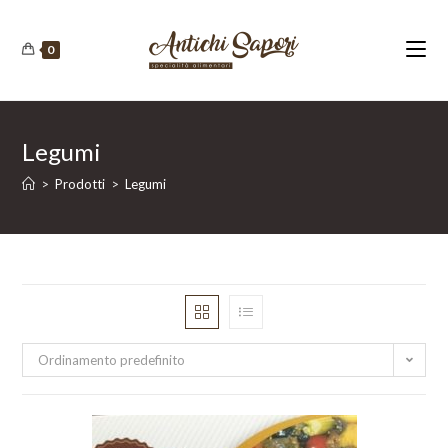
Salta
al
0
contenuto
Legumi
>
Prodotti
>
Legumi
Ordinamento predefinito