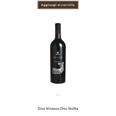
Aggiungi al carrello
Vini
Don Vicenzo Doc Sicilia