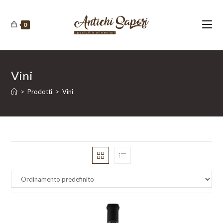
Salta
al
0
contenuto
Vini
>
Prodotti
>
Vini