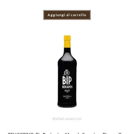
Aggiungi al carrello
distillati-amaro
,
Vini