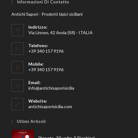
Informazioni Di Contatto
Antichi Sapori - Prodotti tipici siciliani
Indirizzo:
Via Linneo, 42 Avola (SR) - ITALIA
Telefono:
+39 340 157 9196
Mobile:
+39 340 157 9196
Email:
Opens
info@antichisaporisicilia
in
your
Website:
application
antichisaporisicilia.com
Ultimi Articoli
Planeta, 30 volte 3 Bicchieri