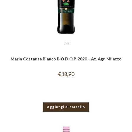
Vini
Maria Costanza Bianco BIO D.O.P. 2020 – Az. Agr. Milazzo
€
18,90
Aggiungi al carrello