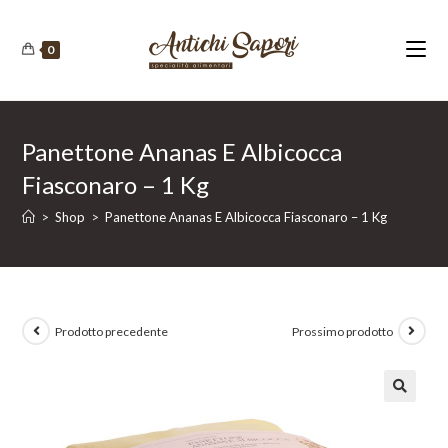
Salta
al
0
contenuto
Panettone Ananas E Albicocca
Fiasconaro – 1 Kg
>
Shop
>
Panettone Ananas E Albicocca Fiasconaro – 1 Kg
Prodotto precedente
Prossimo prodotto
🔍