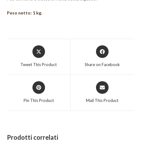
Peso netto: 1 kg.
Opens
Opens
in
in
a
a
Tweet This Product
Share on Facebook
new
new
window
window
Opens
Opens
in
in
a
a
Pin This Product
Mail This Product
new
new
window
window
Prodotti correlati