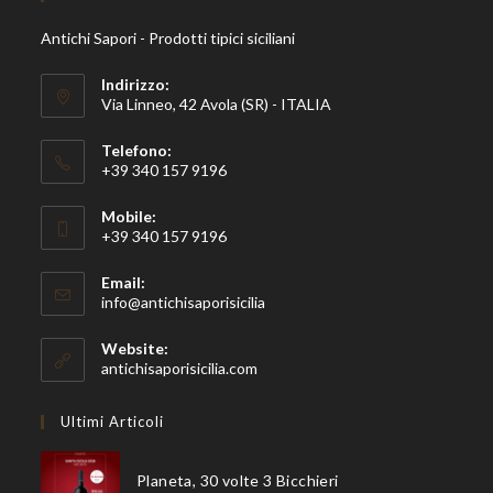
Antichi Sapori - Prodotti tipici siciliani
Indirizzo:
Via Linneo, 42 Avola (SR) - ITALIA
Telefono:
+39 340 157 9196
Mobile:
+39 340 157 9196
Email:
Opens
info@antichisaporisicilia
in
your
Website:
application
antichisaporisicilia.com
Ultimi Articoli
Planeta, 30 volte 3 Bicchieri