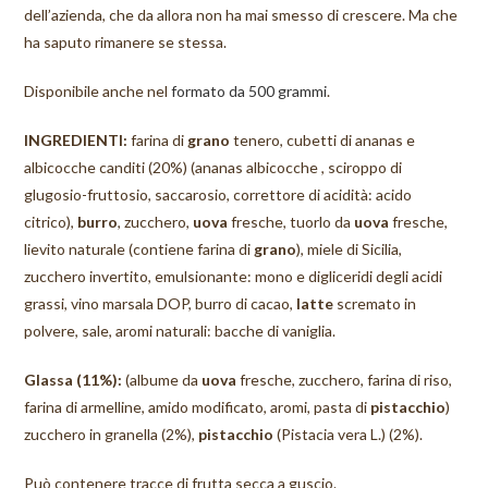
dell’azienda, che da allora non ha mai smesso di crescere. Ma che
ha saputo rimanere se stessa.
Disponibile anche nel
formato da 500 grammi
.
INGREDIENTI:
farina di
grano
tenero, cubetti di ananas e
albicocche canditi (20%) (ananas albicocche , sciroppo di
glugosio-fruttosio, saccarosio, correttore di acidità: acido
citrico),
burro
, zucchero,
uova
fresche, tuorlo da
uova
fresche,
lievito naturale (contiene farina di
grano
), miele di Sicilia,
zucchero invertito, emulsionante: mono e digliceridi degli acidi
grassi, vino marsala DOP, burro di cacao,
latte
scremato in
polvere, sale, aromi naturali: bacche di vaniglia.
Glassa (11%):
(albume da
uova
fresche, zucchero, farina di riso,
farina di armelline, amido modificato, aromi, pasta di
pistacchio
)
zucchero in granella (2%),
pistacchio
(Pistacia vera L.) (2%).
Può contenere tracce di frutta secca a guscio.