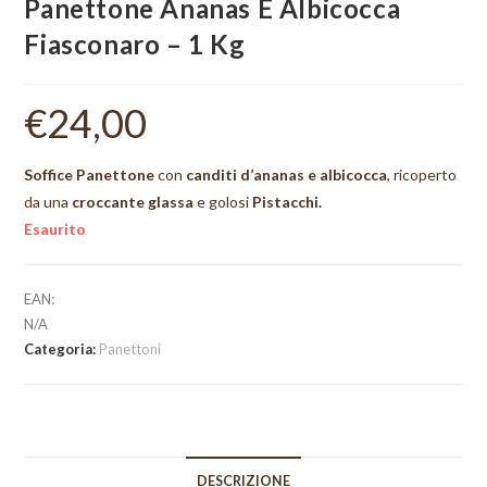
Panettone Ananas E Albicocca
Fiasconaro – 1 Kg
€
24,00
Soffice Panettone
con
canditi d’ananas e albicocca
, ricoperto
da una
croccante glassa
e golosi
Pistacchi.
Esaurito
EAN:
N/A
Categoria:
Panettoni
DESCRIZIONE