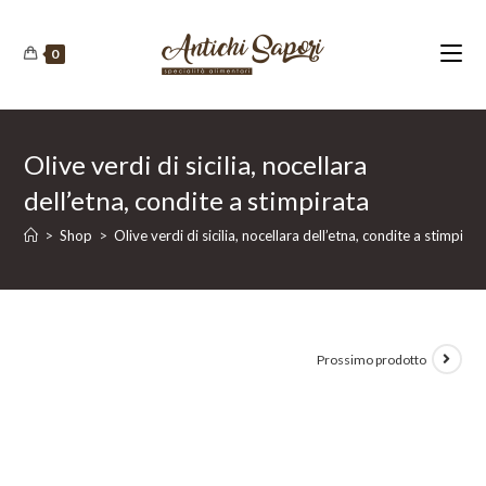
Salta
al
0
contenuto
Olive verdi di sicilia, nocellara
dell’etna, condite a stimpirata
>
Shop
>
Olive verdi di sicilia, nocellara dell’etna, condite a stimpirat
Prossimo prodotto