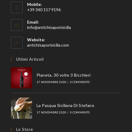
Mobile:
+39 340 157 9196
Email:
Opens
info@antichisaporisicilia
in
your
Website:
application
antichisaporisicilia.com
Ultimi Articoli
Planeta, 30 volte 3 Bicchieri
17 NOVEMBRE 2020
/
0 COMMENTS
La Pasqua Siciliana Di Stefano
17 NOVEMBRE 2020
/
0 COMMENTS
Lo Store