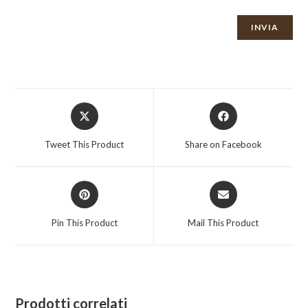
Opens
Opens
in
in
a
a
Tweet This Product
Share on Facebook
new
new
window
window
Opens
Opens
in
in
a
a
Pin This Product
Mail This Product
new
new
window
window
Prodotti correlati