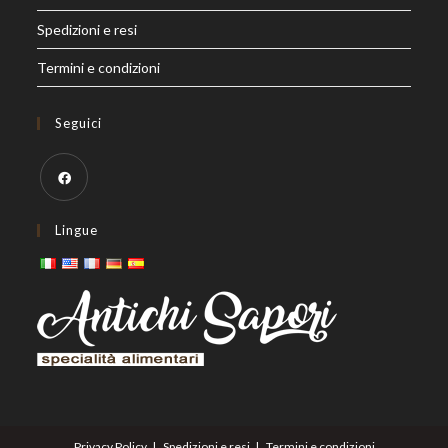
Spedizioni e resi
Termini e condizioni
Seguici
Opens
Lingue
in
a
new
tab
Privacy Policy
Spedizioni e resi
Termini e condizioni