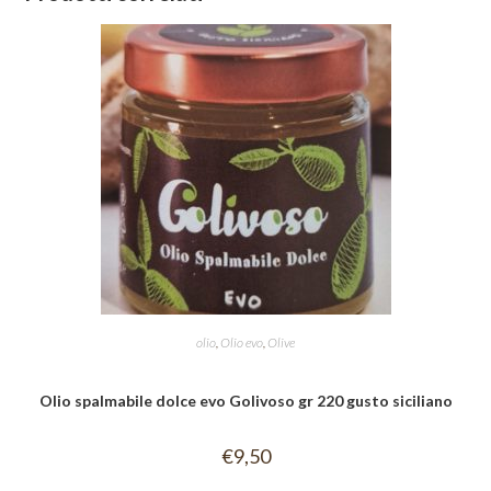
olio
,
Olio evo
,
Olive
Olio spalmabile dolce evo Golivoso gr 220 gusto siciliano
€
9,50