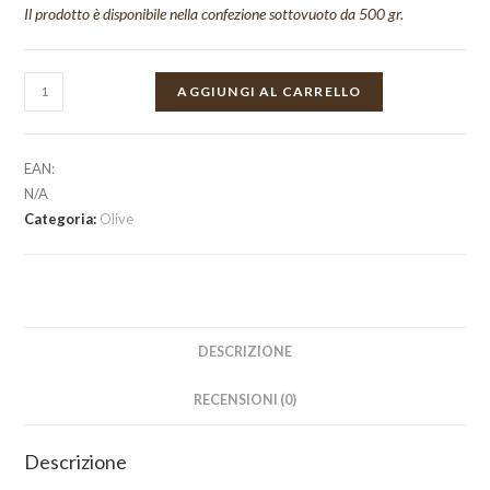
Il prodotto è disponibile nella confezione sottovuoto da 500 gr.
Olive
AGGIUNGI AL CARRELLO
verdi
di
sicilia,
EAN:
nocellara
N/A
Categoria:
Olive
dell'etna,
condite
a
stimpirata
quantità
DESCRIZIONE
RECENSIONI (0)
Descrizione