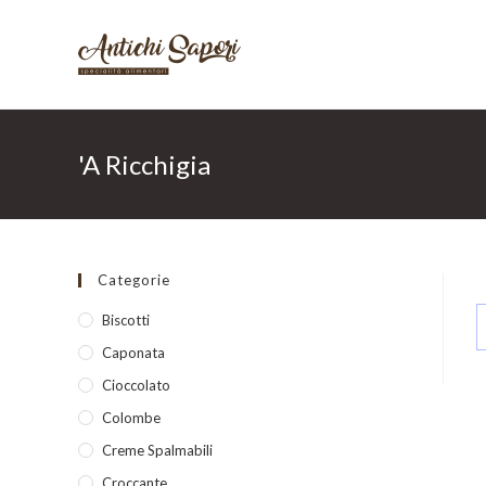
Salta
al
contenuto
'A Ricchigia
Categorie
Biscotti
Caponata
Cioccolato
Colombe
Creme Spalmabili
Croccante