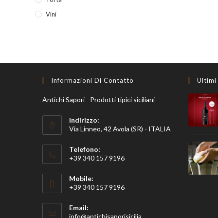
Vini
Informazioni Di Contatto
Ultimi
Antichi Sapori - Prodotti tipici siciliani
Indirizzo:
Via Linneo, 42 Avola (SR) - ITALIA
Telefono:
+39 340 157 9196
Mobile:
+39 340 157 9196
Email:
Opens
info@antichisaporisicilia