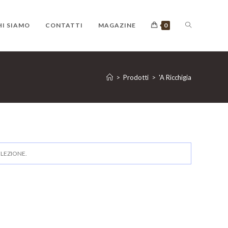
ATTIVA/DIS
HI SIAMO
CONTATTI
MAGAZINE
0
LA
>
Prodotti
>
'A Ricchigia
RICERCA
LEZIONE.
SUL