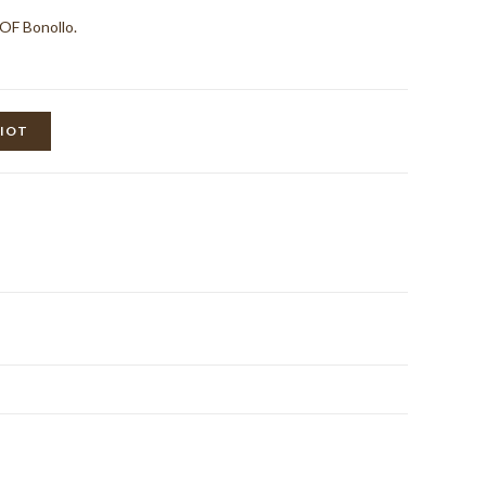
LE
OF Bonollo.
SITE
RIOT
WEB