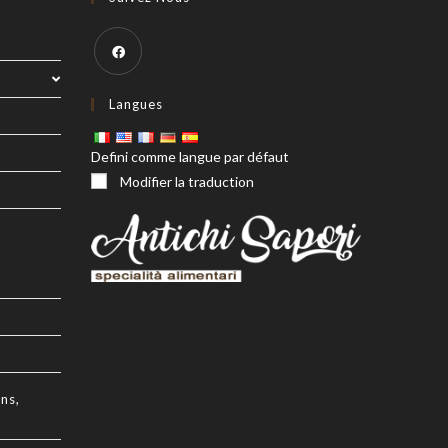
Ouvre
Langues
dans
un
Defini comme langue par défaut
nouvel
Modifier la traduction
onglet
ns,