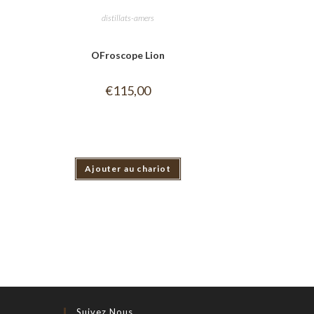
distillats-amers
OFroscope Lion
€
115,00
Ajouter au chariot
Suivez Nous