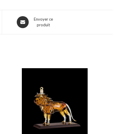
Ouvre
Envoyer ce
produit
dans
une
nouvelle
fenêtre