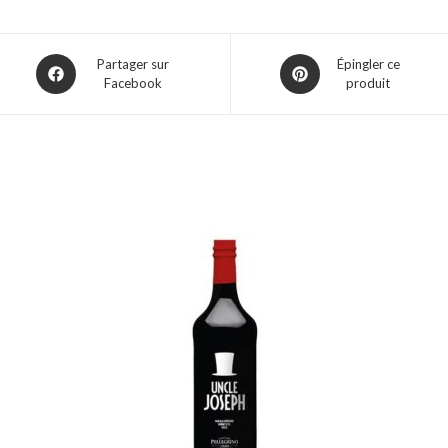
Ouvre
Ouvre
Partager sur
Épingler ce
Facebook
produit
dans
dans
une
une
nouvelle
nouvelle
fenêtre
fenêtre