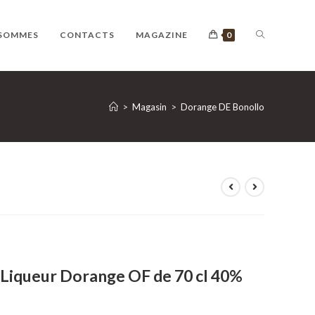
ACTIVER
 SOMMES
CONTACTS
MAGAZINE
0
LA
>
Magasin
>
Dorange DE Bonollo
RECHERCHE
SUR
 Liqueur Dorange OF de 70 cl 40%