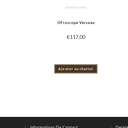
distillats-amers
OFroscope Verseau
€
117,00
Ajouter au chariot
Informations De Contact
Dernie