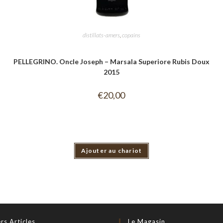
distillats-amers
,
copains
PELLEGRINO. Oncle Joseph – Marsala Superiore Rubis Doux
2015
€
20,00
Ajouter au chariot
rs Articles
Le Magasin