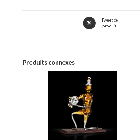
Ouvre
Tweet ce
produit
dans
une
nouvelle
fenêtre
Produits connexes