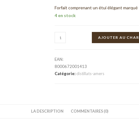
Forfait comprenant un étui élégant marqué 
4 en stock
Dorange
AJOUTER AU CHA
DE
Bonollo
quantité
EAN:
8000672001413
Catégorie:
distillats-amers
LA DESCRIPTION
COMMENTAIRES (0)